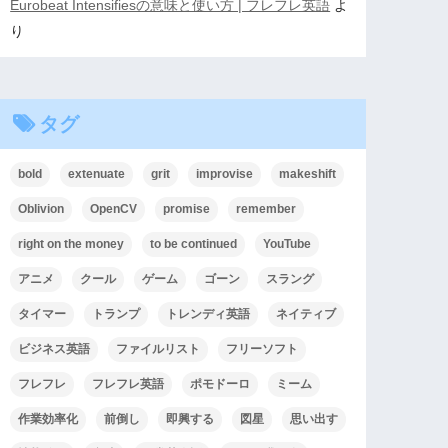
Eurobeat Intensifiesの意味と使い方 | フレフレ英語
よ
り
タグ
bold
extenuate
grit
improvise
makeshift
Oblivion
OpenCV
promise
remember
right on the money
to be continued
YouTube
アニメ
クール
ゲーム
ゴーン
スラング
タイマー
トランプ
トレンディ英語
ネイティブ
ビジネス英語
ファイルリスト
フリーソフト
フレフレ
フレフレ英語
ポモドーロ
ミーム
作業効率化
前倒し
即興する
図星
思い出す