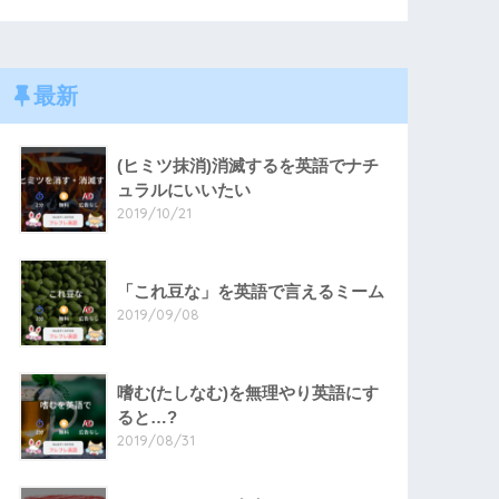
最新
(ヒミツ抹消)消滅するを英語でナチ
ュラルにいいたい
2019/10/21
「これ豆な」を英語で言えるミーム
2019/09/08
嗜む(たしなむ)を無理やり英語にす
ると…?
2019/08/31