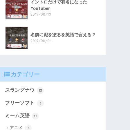
イントロだけで有名になった
YouTuber
2019/08/10
名前に泥を塗るを英語で言える？
2019/08/04
カテゴリー
スラングナウ
13
フリーソフト
3
ミーム英語
13
アニメ
3