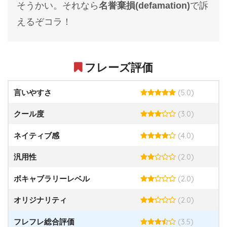
そうかい。それなら
名誉棄損(defamation)
で訴
えるぞコラ！
フレーズ評価
(5.0)
言いやすさ
(3.0)
クール度
(4.0)
ネイティブ感
(2.0)
汎用性
(2.0)
ボキャブラリーレベル
(2.0)
オリジナリティ
(3.5)
フレフレ総合評価