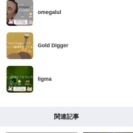
omegalul
Gold Digger
ligma
関連記事