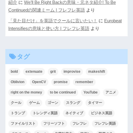
紹介
に
We’ll Be Right Backの意味・元ネタ紹介! To Be
Continuedの関連ミーム | フレフレ英語
より
「見た目だけ」を英語でクールに言いたい！
に
Eurobeat
Intensifiesの意味と使い方 | フレフレ英語
より
タグ
bold
extenuate
grit
improvise
makeshift
Oblivion
OpenCV
promise
remember
right on the money
to be continued
YouTube
アニメ
クール
ゲーム
ゴーン
スラング
タイマー
トランプ
トレンディ英語
ネイティブ
ビジネス英語
ファイルリスト
フリーソフト
フレフレ
フレフレ英語