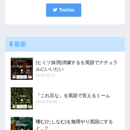
Twitter
最新
(ヒミツ抹消)消滅するを英語でナチュラ
ルにいいたい
2019/10/21
「これ豆な」を英語で言えるミーム
2019/09/08
嗜む(たしなむ)を無理やり英語にする
と…?