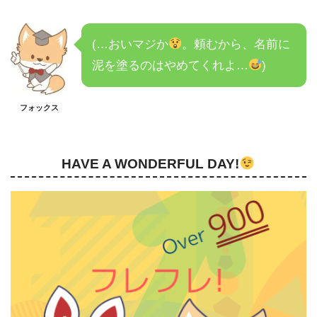
(…おいマジか
。頼むから、名前に
泥を塗るのはやめてくれよ…
)
フォックス
HAVE A WONDERFUL DAY!