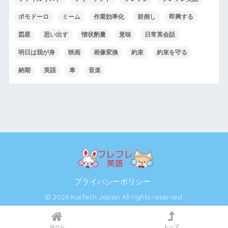
ポモドーロ
ミーム
作業効率化
前倒し
即興する
図星
思い出す
情状酌量
意味
日常英会話
明日は我が身
映画
画像変換
約束
約束を守る
納期
英語
車
音楽
プライバシーポリシー
© 2026 KaiTech Japan All rights reserved.
ホーム
トップ