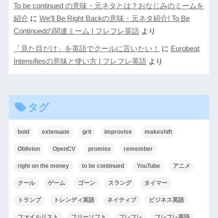
To be continued の意味・元ネタとは？おなじみのミームを
紹介
に
We’ll Be Right Backの意味・元ネタ紹介! To Be
Continuedの関連ミーム | フレフレ英語
より
「見た目だけ」を英語でクールに言いたい！
に
Eurobeat
Intensifiesの意味と使い方 | フレフレ英語
より
タグ
bold
extenuate
grit
improvise
makeshift
Oblivion
OpenCV
promise
remember
right on the money
to be continued
YouTube
アニメ
クール
ゲーム
ゴーン
スラング
タイマー
トランプ
トレンディ英語
ネイティブ
ビジネス英語
ファイルリスト
フリーソフト
フレフレ
フレフレ英語