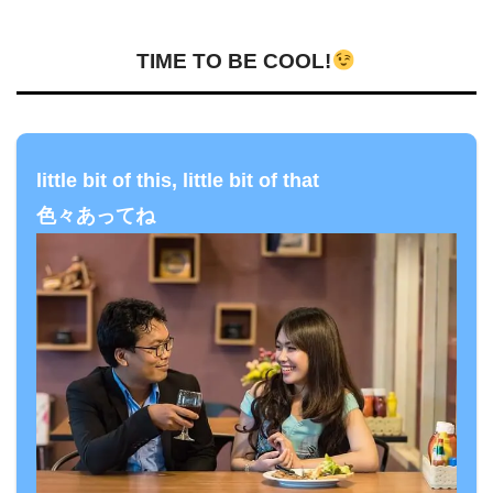
TIME TO BE COOL!
little bit of this, little bit of that
色々あってね