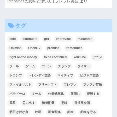
Intensifiesの意味と使い方 | フレフレ英語
より
タグ
bold
extenuate
grit
improvise
makeshift
Oblivion
OpenCV
promise
remember
right on the money
to be continued
YouTube
アニメ
クール
ゲーム
ゴーン
スラング
タイマー
トランプ
トレンディ英語
ネイティブ
ビジネス英語
ファイルリスト
フリーソフト
フレフレ
フレフレ英語
ポモドーロ
ミーム
作業効率化
前倒し
即興する
図星
思い出す
情状酌量
意味
日常英会話
明日は我が身
映画
画像変換
約束
約束を守る