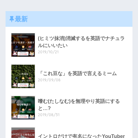
最新
(ヒミツ抹消)消滅するを英語でナチュラ
ルにいいたい
2019/10/21
「これ豆な」を英語で言えるミーム
2019/09/08
嗜む(たしなむ)を無理やり英語にする
と…?
2019/08/31
イントロだけで有名になったYouTuber